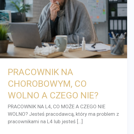
WOLNO
A
CZEGO
NIE?
PRACOWNIK NA
CHOROBOWYM, CO
WOLNO A CZEGO NIE?
PRACOWNIK NA L4, CO MOŻE A CZEGO NIE
WOLNO? Jesteś pracodawcą, który ma problem z
pracownikami na L4 lub jesteś […]