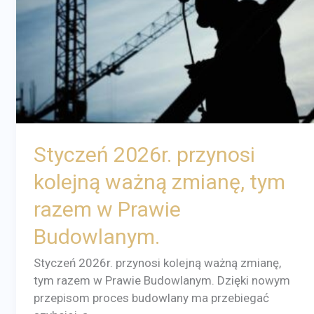
zmianę,
tym
razem
w
Prawie
Budowlanym.
Styczeń 2026r. przynosi
kolejną ważną zmianę, tym
razem w Prawie
Budowlanym.
Styczeń 2026r. przynosi kolejną ważną zmianę,
tym razem w Prawie Budowlanym. Dzięki nowym
przepisom proces budowlany ma przebiegać