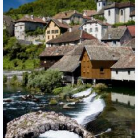
SPADKOWYM
W
2026r.?