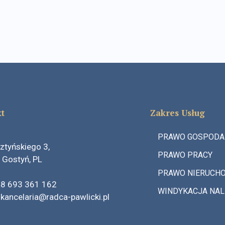
t
Zakres Usług
PRAWO GOSPODA
sztyńskiego 3,
PRAWO PRACY
 Gostyń, PL
PRAWO NIERUCH
48
693 361 162
WINDYKACJA NAL
:
kancelaria@radca-pawlicki.pl