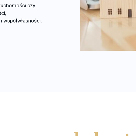
eruchomości czy
ci,
 i współwłasności.