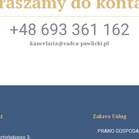
raszamy do kont
+48 693 361 162
kancelaria@radca-pawlicki.pl
t
Zakres Usług
PRAWO GOSPODA
sztyńskiego 3,