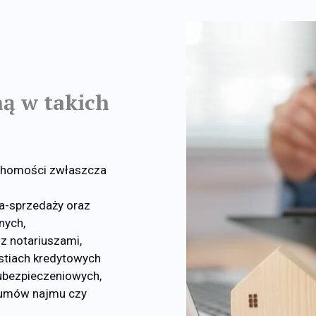
ą w takich
chomości zwłaszcza
a-sprzedaży oraz
nych,
z notariuszami,
tiach kredytowych
ubezpieczeniowych,
 umów najmu czy