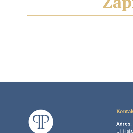
Zap
Kontak
Adres:
Ul. Hel