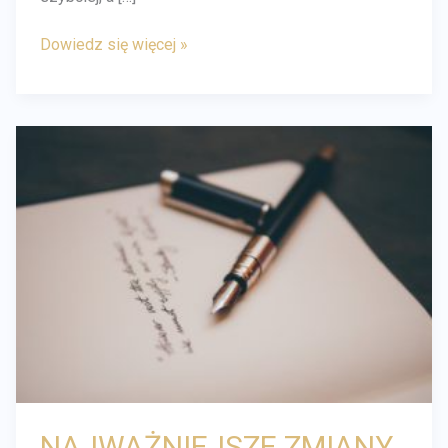
Dowiedz się więcej »
NAJWAŻNIEJSZE
ZMIANY
W
PRAWIE
PRACY
OD
STYCZNIA
2026
NAJWAŻNIEJSZE ZMIANY