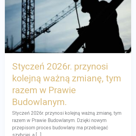
zmianę,
tym
razem
w
Prawie
Budowlanym.
Styczeń 2026r. przynosi
kolejną ważną zmianę, tym
razem w Prawie
Budowlanym.
Styczeń 2026r. przynosi kolejną ważną zmianę, tym
razem w Prawie Budowlanym. Dzięki nowym
przepisom proces budowlany ma przebiegać
szybciej, a […]